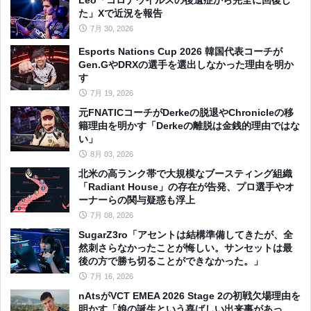
た」Xで近況を報告
7月 30, 2026
Esports Nations Cup 2026 韓国代表コーチが
Gen.GやDRXの選手を選出しなかった理由を明か
す
7月 19, 2026
元FNATICコーチがDerkeの脱退やChronicleの移
籍理由を明かす「Derkeの離脱は金銭的理由ではな
い」
8月 03, 2026
北米の高ランク帯で大規模なブースティング組織
「Radiant House」の存在が告発、プロ選手やオ
ーナーらの関与疑惑も浮上
7月 08, 2026
SugarZ3ro「アセントは結構準備してきたが、全
然刺さらなかったことが悔しい。サンセットは最
後の方で勝ち切ることができなかった。」
7月 16, 2026
nAtsがVCT EMEA 2026 Stage 2の初戦欠場理由を
明かす「娘の誕生という喜ばしい出来事があっ