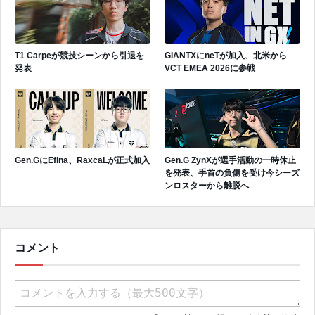
T1 Carpeが競技シーンから引退を
GIANTXにneTが加入、北米から
発表
VCT EMEA 2026に参戦
Gen.GにEfina、RaxcaLが正式加入
Gen.G ZynXが選手活動の一時休止
を発表、手首の負傷を受け今シーズ
ンロスターから離脱へ
コメント