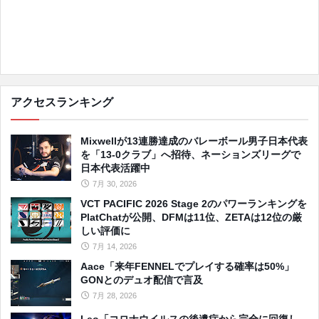
アクセスランキング
Mixwellが13連勝達成のバレーボール男子日本代表
を「13-0クラブ」へ招待、ネーションズリーグで
日本代表活躍中
7月 30, 2026
VCT PACIFIC 2026 Stage 2のパワーランキングを
PlatChatが公開、DFMは11位、ZETAは12位の厳
しい評価に
7月 14, 2026
Aace「来年FENNELでプレイする確率は50%」
GONとのデュオ配信で言及
7月 28, 2026
Leo「コロナウイルスの後遺症から完全に回復し