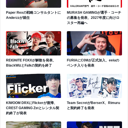
Paper Rexの戦略コンサルタントに
MURASH GAMINGが選手・コーチ
Anderzzが就任
の募集を発表、2027年度に向けロ
スター再編へ
REIGNITE FOXXが解散を発表、
FURIAにC0Mが正式加入、eeiuの
BlackWizとFalkの契約を終了
ベンチ入りを発表
KIWOOM DRXにFlickerが復帰、
Team SecretがBerserX、Rimuru
CREST GAMING Zstとレンタル契
と契約終了を発表
約終了が発表