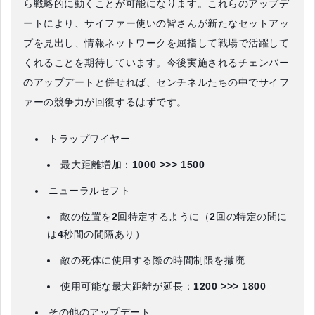
ら戦略的に動くことが可能になります。これらのアップデ
ートにより、サイファー使いの皆さんが新たなセットアッ
プを見出し、情報ネットワークを屈指して戦場で活躍して
くれることを期待しています。今後実施されるチェンバー
のアップデートと併せれば、センチネルたちの中でサイフ
ァーの競争力が回復するはずです。
トラップワイヤー
最大距離増加：
1000 >>> 1500
ニューラルセフト
敵の位置を
2
回特定するように（
2
回の特定の間に
は
4
秒間の間隔あり）
敵の死体に使用する際の時間制限を撤廃
使用可能な最大距離が延長：
1200 >>> 1800
その他のアップデート