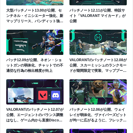
大型パッチノート13.00が公開、セ
パッチノート12.11が公開、特設サ
ンチネル・イニシエーター強化、新
イト「VALORANT マイカード」が
マップリリース、バンディット強
公開
化、RR算出方法の調整など多数の
アップデートをリリース
パッチ12.09が公開、ネオン・ショ
VALORANTのパッチノート12.08が
ットガンの弱体化、チャットでの不
公開、スカーミッシュのランクモー
適切な行為の検出精度が向上
ドが期間限定で実装、マッププール
に変更が実施、エージェントのバラ
ンス調整はなし
VALORANTのパッチノート12.07が
パッチノート12.06が公開、ウェイ
公開、エージェントのバランス調整
レイが弱体化、ヴァイパーズピット
はなし、ゲーム内から直接Discord
が均一に広がるように、フレックス
のフレンドを招待できるように
の移動速度が近接武器と同等に