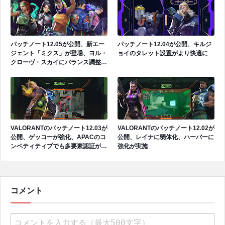
パッチノート12.05が公開、新エー
パッチノート12.04が公開、キルジ
ジェント「ミクス」が登場、ヨル・
ョイのタレット設置がより快適に
クローヴ・スカイにバランス調整が
実施、マップローテーションが変更
VALORANTのパッチノート12.03が
VALORANTのパッチノート12.02が
公開、ゲッコーが強化、APACのコ
公開、レイナに弱体化、ハーバーに
ンペティティブでも多要素認証が導
強化が実施
入
コメント