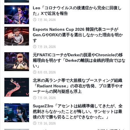
Leo「コロナウイルスの後遺症から完全に回復し
た」Xで近況を報告
7月 30, 2026
Esports Nations Cup 2026 韓国代表コーチが
Gen.GやDRXの選手を選出しなかった理由を明か
す
7月 19, 2026
元FNATICコーチがDerkeの脱退やChronicleの移
籍理由を明かす「Derkeの離脱は金銭的理由ではな
い」
8月 03, 2026
北米の高ランク帯で大規模なブースティング組織
「Radiant House」の存在が告発、プロ選手やオ
ーナーらの関与疑惑も浮上
7月 08, 2026
SugarZ3ro「アセントは結構準備してきたが、全
然刺さらなかったことが悔しい。サンセットは最
後の方で勝ち切ることができなかった。」
7月 16, 2026