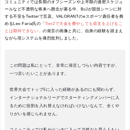
コミュニティでは長期のオフシーズンや上半期の過密スケジュ
ールなど不透明な将来へ懸念が募る中、BcJが競技シーンに対
する不安をTwitterで言及。VALORANTのeスポーツ責任者を務
めるLeo Faria氏の「
Tier2で大金を費やしても収支を上げるこ
とは期待できない」
の発言の画像と共に、自身の経験を踏まえ
ながら現システムを痛烈批判しました。
この問題は私にとって、非常に発言しづらい内容ですが、
一つ言いたいことがあります。
世界大会でトップ5に入った経験があるのにも関わらず、
インターナショナルリーグでスターティングメンバーに入
るために役割を入れ替えなければいけないなんて、全くや
りがいを感じられません。
コミュニティでは私がベンチに入って当然だと思う人もい