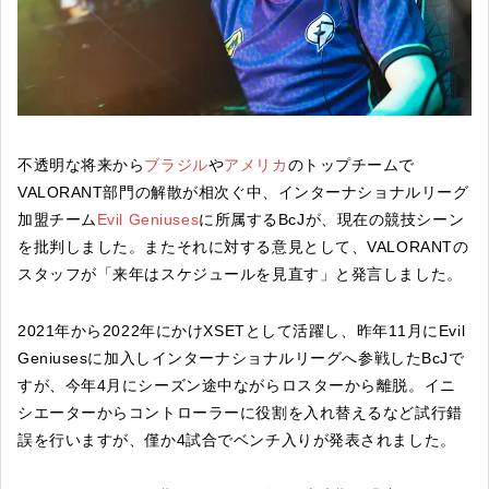
不透明な将来から
ブラジル
や
アメリカ
のトップチームで
VALORANT部門の解散が相次ぐ中、インターナショナルリーグ
加盟チーム
Evil Geniuses
に所属するBcJが、現在の競技シーン
を批判しました。またそれに対する意見として、VALORANTの
スタッフが「来年はスケジュールを見直す」と発言しました。
2021年から2022年にかけXSETとして活躍し、昨年11月にEvil
Geniusesに加入しインターナショナルリーグへ参戦したBcJで
すが、今年4月にシーズン途中ながらロスターから離脱。イニ
シエーターからコントローラーに役割を入れ替えるなど試行錯
誤を行いますが、僅か4試合でベンチ入りが発表されました。