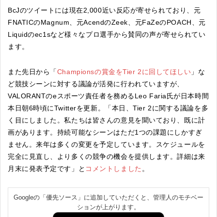
BcJのツイートには現在2,000近い反応が寄せられており、元
FNATICのMagnum、元AcendのZeek、元FaZeのPOACH、元
Liquidのec1sなど様々なプロ選手から賛同の声が寄せられてい
ます。
また先日から「
Championsの賞金をTier 2に回してほしい
」な
ど競技シーンに対する議論が活発に行われていますが、
VALORANTのeスポーツ責任者を務めるLeo Faria氏が日本時間
本日朝6時頃にTwitterを更新。「本日、Tier 2に関する議論を多
く目にしました。私たちは皆さんの意見を聞いており、既に計
画があります。持続可能なシーンはただ1つの課題にしかすぎ
ません。来年は多くの変更を予定しています。スケジュールを
完全に見直し、より多くの競争の機会を提供します。詳細は来
月末に発表予定です」と
コメントしました
。
Googleの「優先ソース」に追加していただくと、管理人のモチベー
ションが上がります。