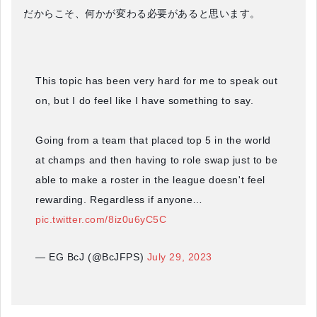
だからこそ、何かが変わる必要があると思います。
This topic has been very hard for me to speak out
on, but I do feel like I have something to say.
Going from a team that placed top 5 in the world
at champs and then having to role swap just to be
able to make a roster in the league doesn't feel
rewarding. Regardless if anyone…
pic.twitter.com/8iz0u6yC5C
— EG BcJ (@BcJFPS)
July 29, 2023