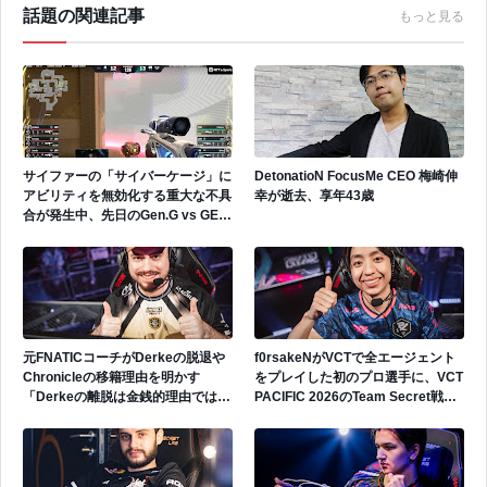
話題の関連記事
もっと見る
サイファーの「サイバーケージ」に
DetonatioN FocusMe CEO 梅崎伸
アビリティを無効化する重大な不具
幸が逝去、享年43歳
合が発生中、先日のGen.G vs GEで
も発生
元FNATICコーチがDerkeの脱退や
f0rsakeNがVCTで全エージェント
Chronicleの移籍理由を明かす
をプレイした初のプロ選手に、VCT
「Derkeの離脱は金銭的理由ではな
PACIFIC 2026のTeam Secret戦で
い」
遂にゲッコーを解禁