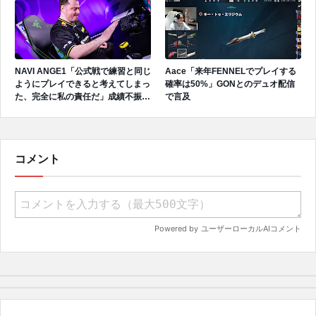
NAVI ANGE1「公式戦で練習と同じ
Aace「来年FENNELでプレイする
ようにプレイできると考えてしまっ
確率は50%」GONとのデュオ配信
た、完全に私の責任だ」成績不振を
で言及
受けてファンへ謝罪、チーム再建の
アプローチを明かす
コメント