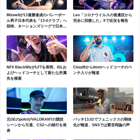
Mixwellが13連勝達成のバレーボー
Leo「コロナウイルスの後遺症から
ル男子日本代表を「13-0クラブ」へ
完全に回復した」Xで近況を報告
招待、ネーションズリーグで日本代
表活躍中
NFX BlackWizがLFTを表明、IGLお
Cloud9からImmiヘッドコーチのベ
よびヘッドコーチとして新たな所属
ンチ入りが報道
先を模索
元GEのpolviがVALORANTの競技
パッチ13.02でフェニックスの弱体
シーンから引退、CS2への移行を発
化が報道、SNSでは賛否両論の声
表