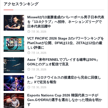
アクセスランキング
Mixwellが13連勝達成のバレーボール男子日本代表
を「13-0クラブ」へ招待、ネーションズリーグで
日本代表活躍中
7月 30, 2026
VCT PACIFIC 2026 Stage 2のパワーランキングを
PlatChatが公開、DFMは11位、ZETAは12位の厳
しい評価に
7月 14, 2026
Aace「来年FENNELでプレイする確率は50%」
GONとのデュオ配信で言及
7月 28, 2026
Leo「コロナウイルスの後遺症から完全に回復し
た」Xで近況を報告
7月 30, 2026
Esports Nations Cup 2026 韓国代表コーチが
Gen.GやDRXの選手を選出しなかった理由を明か
す