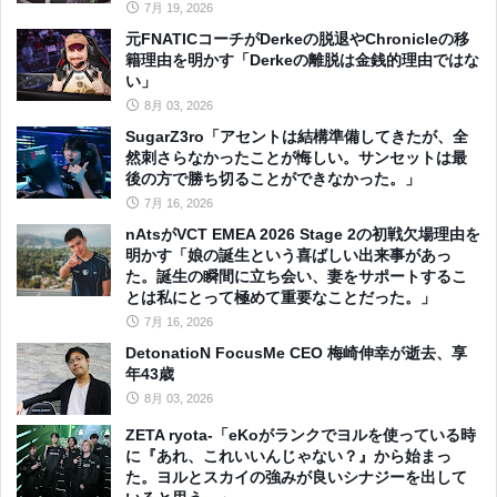
7月 19, 2026
元FNATICコーチがDerkeの脱退やChronicleの移
籍理由を明かす「Derkeの離脱は金銭的理由ではな
い」
8月 03, 2026
SugarZ3ro「アセントは結構準備してきたが、全
然刺さらなかったことが悔しい。サンセットは最
後の方で勝ち切ることができなかった。」
7月 16, 2026
nAtsがVCT EMEA 2026 Stage 2の初戦欠場理由を
明かす「娘の誕生という喜ばしい出来事があっ
た。誕生の瞬間に立ち会い、妻をサポートするこ
とは私にとって極めて重要なことだった。」
7月 16, 2026
DetonatioN FocusMe CEO 梅崎伸幸が逝去、享
年43歳
8月 03, 2026
ZETA ryota-「eKoがランクでヨルを使っている時
に『あれ、これいいんじゃない？』から始まっ
た。ヨルとスカイの強みが良いシナジーを出して