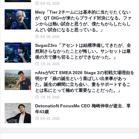
8月 03, 2026
Meiy「Tier 2チームには基本的に当たりたくない
が、QT DIG∞が来たらプライド対決になる。ファ
ンからは熱い試合と思うが、僕たちからしたらし
んどい試合になると思っている。」
8月 08, 2026
SugarZ3ro「アセントは結構準備してきたが、全
然刺さらなかったことが悔しい。サンセットは最
後の方で勝ち切ることができなかった。」
7月 16, 2026
nAtsがVCT EMEA 2026 Stage 2の初戦欠場理由を
明かす「娘の誕生という喜ばしい出来事があっ
た。誕生の瞬間に立ち会い、妻をサポートするこ
とは私にとって極めて重要なことだった。」
7月 16, 2026
DetonatioN FocusMe CEO 梅崎伸幸が逝去、享
年43歳
8月 03, 2026