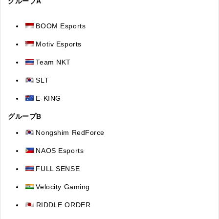
グループA
BOOM Esports
Motiv Esports
T
eam NKT
SLT
E-KING
グループB
Nongshim RedForce
NAOS Esports
FULL SENSE
Velocity Gaming
RIDDLE ORDER