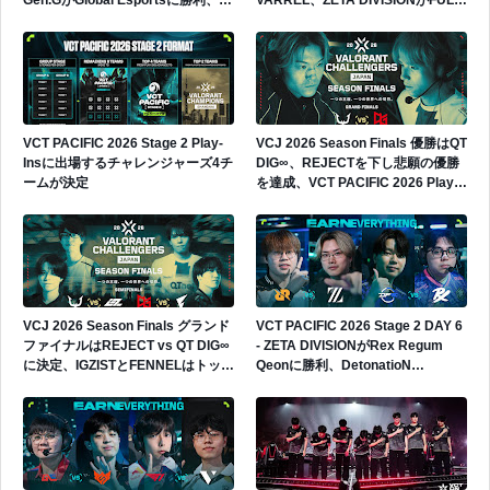
Gen.GがGlobal Esportsに勝利、
VARREL、ZETA DIVISIONがFULL
Gen.Gが4勝0敗でグループ首位へ
SENSEに勝利、日本勢2連勝
VCT PACIFIC 2026 Stage 2 Play-
VCJ 2026 Season Finals 優勝はQT
Insに出場するチャレンジャーズ4チ
DIG∞、REJECTを下し悲願の優勝
ームが決定
を達成、VCT PACIFIC 2026 Play-
Insへの出場権獲得
VCJ 2026 Season Finals グランド
VCT PACIFIC 2026 Stage 2 DAY 6
ファイナルはREJECT vs QT DIG∞
- ZETA DIVISIONがRex Regum
に決定、IGZISTとFENNELはトップ
Qeonに勝利、DetonatioN
4で敗退
FocusMeがPaper Rexに敗戦