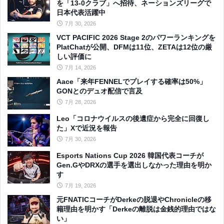
を「13-0クラブ」へ招待、ネーションズリーグで
日本代表活躍中
7月 30, 2026
VCT PACIFIC 2026 Stage 2のパワーランキングを
PlatChatが公開、DFMは11位、ZETAは12位の厳
しい評価に
7月 14, 2026
Aace「来年FENNELでプレイする確率は50%」
GONとのデュオ配信で言及
7月 28, 2026
Leo「コロナウイルスの後遺症から完全に回復し
た」Xで近況を報告
7月 30, 2026
Esports Nations Cup 2026 韓国代表コーチが
Gen.GやDRXの選手を選出しなかった理由を明か
す
7月 19, 2026
元FNATICコーチがDerkeの脱退やChronicleの移
籍理由を明かす「Derkeの離脱は金銭的理由ではな
い」