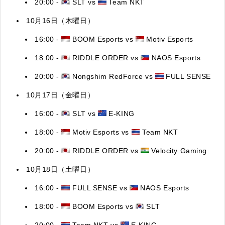
20:00 -
SLT
vs
T
eam NKT
10月16日（木曜日）
16:00 -
BOOM Esports vs
Motiv Esports
18:00 -
RIDDLE ORDER
vs
NAOS Esports
20:00 -
Nongshim RedForce vs
FULL SENSE
10月17日（金曜日）
16:00 -
SLT vs
E-KING
18:00 -
Motiv Esports vs
T
eam NKT
20:00 -
RIDDLE ORDER vs
Velocity Gaming
10月18日（土曜日）
16:00 -
FULL SENSE vs
NAOS Esports
18:00 -
BOOM Esports vs
SLT
20:00 -
T
eam NKT vs
E-KING