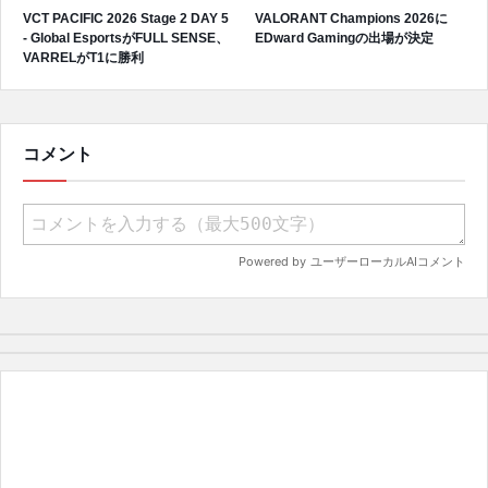
VCT PACIFIC 2026 Stage 2 DAY 5
VALORANT Champions 2026に
- Global EsportsがFULL SENSE、
EDward Gamingの出場が決定
VARRELがT1に勝利
コメント