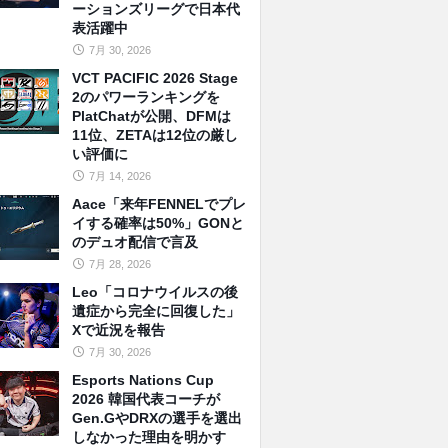
ーションズリーグで日本代
表活躍中
7月 30, 2026
VCT PACIFIC 2026 Stage
2のパワーランキングを
PlatChatが公開、DFMは
11位、ZETAは12位の厳し
い評価に
7月 14, 2026
Aace「来年FENNELでプレ
イする確率は50%」GONと
のデュオ配信で言及
7月 28, 2026
Leo「コロナウイルスの後
遺症から完全に回復した」
Xで近況を報告
7月 30, 2026
Esports Nations Cup
2026 韓国代表コーチが
Gen.GやDRXの選手を選出
しなかった理由を明かす