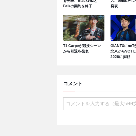
を発表、BlackWizと
入、eeiuのベ
Falkの契約を終了
発表
T1 Carpeが競技シーン
GIANTXにne
から引退を発表
北米からVCT E
2026に参戦
コメント