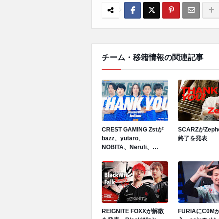
チーム・移籍情報の関連記事
CREST GAMING Zstが
SCARZがZep
bazz、yutaro、
終了を発表
NOBITA、Nerufi、
hubukiと契約終了を発表
REIGNITE FOXXが解散
FURIAにC0