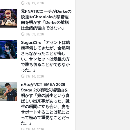
7月 19, 2026
元FNATICコーチがDerkeの
脱退やChronicleの移籍理
由を明かす「Derkeの離脱
は金銭的理由ではない」
8月 03, 2026
SugarZ3ro「アセントは結
構準備してきたが、全然刺
さらなかったことが悔し
い。サンセットは最後の方
で勝ち切ることができなか
った。」
7月 16, 2026
nAtsがVCT EMEA 2026
Stage 2の初戦欠場理由を
明かす「娘の誕生という喜
ばしい出来事があった。誕
生の瞬間に立ち会い、妻を
サポートすることは私にと
って極めて重要なことだっ
た。」
7月 16, 2026