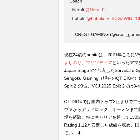
Coach
- Nerufi
@Neru_Fi
- hubuki
@hubuki_VL
#CGZWIN
#C
— CREST GAMING (@crest_gami
現在24歳のnobitaは、2021年ごろに
よしのり
、
マザゾディア
といったアマチ
Japan Stage 2で加入したServel
Sengoku Gaming（現在のQT DIG∞）に加
Split 2で3位、VCJ 2025 Spli
QT DIG∞では国内トップ3止まり
ヴァからデッドロック、オーメンまで
場を経験。特にキャリアを通して130試合
Rating 1.12と安定した成績を
ています。