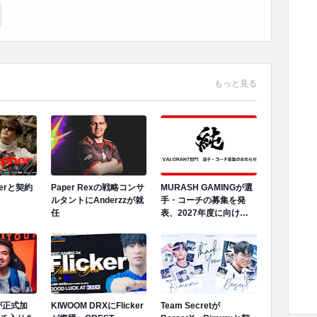
もっと見る
herと契約
Paper Rexの戦略コンサ
MURASH GAMINGが選
ルタントにAnderzzが就
手・コーチの募集を発
任
表、2027年度に向けロ
スター再編へ
Mが正式加
KIWOOM DRXにFlicker
Team Secretが