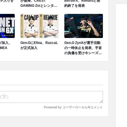
ンチ入りを
が復帰、CREST
BerserX、Rimuruと契
GAMING Zstとレンタル
約終了を発表
契約終了が発表
Tが加入、
Gen.GにEfina、RaxcaL
Gen.G ZynXが選手活動
MEA
が正式加入
の一時休止を発表、手首
の負傷を受け今シーズン
ロスターから離脱へ