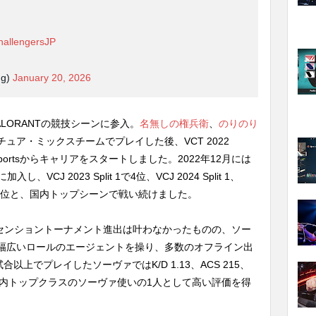
hallengersJP
ng)
January 20, 2026
VALORANTの競技シーンに参入。
名無しの権兵衛
、
のりのり
ュア・ミックスチームでプレイした後、VCT 2022
al e-Sportsからキャリアをスタートしました。2022年12月には
入し、VCJ 2023 Split 1で4位、VCJ 2024 Split 1、
t 2では3-4位と、国内トップシーンで戦い続けました。
でアセンショントーナメント進出は叶わなかったものの、ソー
幅広いロールのエージェントを操り、多数のオフライン出
以上でプレイしたソーヴァではK/D 1.13、ACS 215、
収め、国内トップクラスのソーヴァ使いの1人として高い評価を得