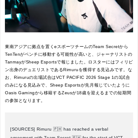
東南アジアに拠点を置くeスポーツチームのTeam Secretから
TenTenがベンチに移動する可能性が高いと、ジャーナリストの
TanmayがSheep Esportsで報じました。ロスターにはフィリピ
ン出身のデュエリストであるRimuruを獲得する見込みです。な
お、Rimuruの出場試合はVCT PACIFIC 2026 Stage 1の3試合
のみになる見込みで、Sheep Esportsが先月報じていたように
Oasis Gamingから移籍するZeusが18歳を迎えるまでの短期間
の参加となります。
[SOURCES] Rimuru 🇵🇭 has reached a verbal
agreement with Team Secret 🇵🇭 for the start of VCT