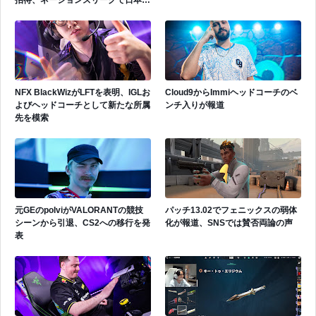
招待、ネーションズリーグで日本代
表活躍中
NFX BlackWizがLFTを表明、IGLお
Cloud9からImmiヘッドコーチのベ
よびヘッドコーチとして新たな所属
ンチ入りが報道
先を模索
元GEのpolviがVALORANTの競技
パッチ13.02でフェニックスの弱体
シーンから引退、CS2への移行を発
化が報道、SNSでは賛否両論の声
表