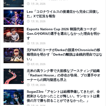
7月 28, 2026
Leo「コロナウイルスの後遺症から完全に回復し
た」Xで近況を報告
7月 30, 2026
Esports Nations Cup 2026 韓国代表コーチが
Gen.GやDRXの選手を選出しなかった理由を明か
す
7月 19, 2026
元FNATICコーチがDerkeの脱退やChronicleの移
籍理由を明かす「Derkeの離脱は金銭的理由ではな
い」
8月 03, 2026
北米の高ランク帯で大規模なブースティング組織
「Radiant House」の存在が告発、プロ選手やオ
ーナーらの関与疑惑も浮上
7月 08, 2026
SugarZ3ro「アセントは結構準備してきたが、全
然刺さらなかったことが悔しい。サンセットは最
後の方で勝ち切ることができなかった。」
7月 16, 2026