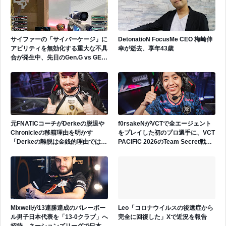
サイファーの「サイバーケージ」に
DetonatioN FocusMe CEO 梅崎伸
アビリティを無効化する重大な不具
幸が逝去、享年43歳
合が発生中、先日のGen.G vs GEで
も発生
元FNATICコーチがDerkeの脱退や
f0rsakeNがVCTで全エージェント
Chronicleの移籍理由を明かす
をプレイした初のプロ選手に、VCT
「Derkeの離脱は金銭的理由ではな
PACIFIC 2026のTeam Secret戦で
い」
遂にゲッコーを解禁
Mixwellが13連勝達成のバレーボー
Leo「コロナウイルスの後遺症から
ル男子日本代表を「13-0クラブ」へ
完全に回復した」Xで近況を報告