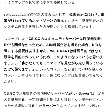
・ミニマップを見て常に歩きで移動している
solidatiyaは上記の問題の改善点として
「位置表示に代わり、射
撃が行われているホットゾーンの表示」
と述べ、現在地表示の
システム自体を改善した方が良いことを指摘しています。
スレッドには
「CS:GOのコミュニティサーバーは時間無制限、
EXPも関係なかったため、AIM練習だけを考えた場合、K/Dを
気にする必要はありません。VALORANTは練習目的ではなく
競争を目的に作っているため、このようになっていると思いま
す。」
、
「歩かなくてもミニマップを見ながら走り回っている
だけで勝てます。」
といったコメントなど合計で700を超える
コメントが寄せられており、気になった方は是非覗いてみてく
ださい。
CS:GOでお馴染みの国内FFAサーバー"AzPlex Server"は、足音
の音量無効化、一定時間同じ地点より移動しない場合死亡とい
ったAIM練習に特化したサーバーとなっていますが、今後の