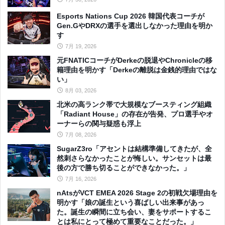
Esports Nations Cup 2026 韓国代表コーチが
Gen.GやDRXの選手を選出しなかった理由を明か
す
7月 19, 2026
元FNATICコーチがDerkeの脱退やChronicleの移
籍理由を明かす「Derkeの離脱は金銭的理由ではな
い」
8月 03, 2026
北米の高ランク帯で大規模なブースティング組織
「Radiant House」の存在が告発、プロ選手やオ
ーナーらの関与疑惑も浮上
7月 08, 2026
SugarZ3ro「アセントは結構準備してきたが、全
然刺さらなかったことが悔しい。サンセットは最
後の方で勝ち切ることができなかった。」
7月 16, 2026
nAtsがVCT EMEA 2026 Stage 2の初戦欠場理由を
明かす「娘の誕生という喜ばしい出来事があっ
た。誕生の瞬間に立ち会い、妻をサポートするこ
とは私にとって極めて重要なことだった。」