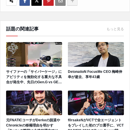
話題の関連記事
もっと見る
サイファーの「サイバーケージ」に
DetonatioN FocusMe CEO 梅崎伸
アビリティを無効化する重大な不具
幸が逝去、享年43歳
合が発生中、先日のGen.G vs GEで
も発生
元FNATICコーチがDerkeの脱退や
f0rsakeNがVCTで全エージェント
Chronicleの移籍理由を明かす
をプレイした初のプロ選手に、VCT