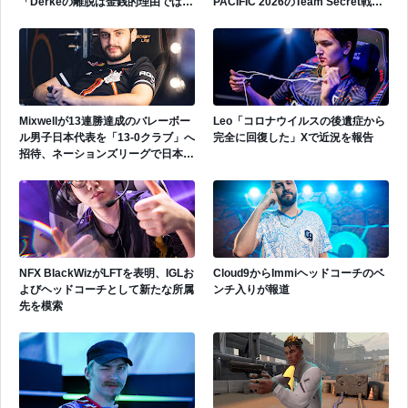
「Derkeの離脱は金銭的理由ではな
PACIFIC 2026のTeam Secret戦で
い」
遂にゲッコーを解禁
Mixwellが13連勝達成のバレーボー
Leo「コロナウイルスの後遺症から
ル男子日本代表を「13-0クラブ」へ
完全に回復した」Xで近況を報告
招待、ネーションズリーグで日本代
表活躍中
NFX BlackWizがLFTを表明、IGLお
Cloud9からImmiヘッドコーチのベ
よびヘッドコーチとして新たな所属
ンチ入りが報道
先を模索