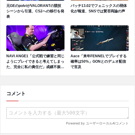
元GEのpolviがVALORANTの競技
パッチ13.02でフェニックスの弱体
シーンから引退、CS2への移行を発
化が報道、SNSでは賛否両論の声
表
NAVI ANGE1「公式戦で練習と同じ
Aace「来年FENNELでプレイする
ようにプレイできると考えてしまっ
確率は50%」GONとのデュオ配信
た、完全に私の責任だ」成績不振を
で言及
受けてファンへ謝罪、チーム再建の
アプローチを明かす
コメント