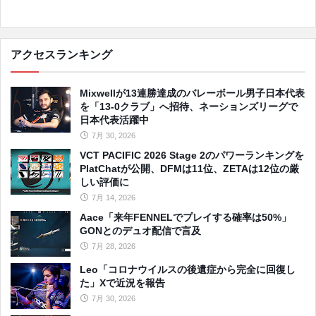
アクセスランキング
Mixwellが13連勝達成のバレーボール男子日本代表
を「13-0クラブ」へ招待、ネーションズリーグで
日本代表活躍中
7月 30, 2026
VCT PACIFIC 2026 Stage 2のパワーランキングを
PlatChatが公開、DFMは11位、ZETAは12位の厳
しい評価に
7月 14, 2026
Aace「来年FENNELでプレイする確率は50%」
GONとのデュオ配信で言及
7月 28, 2026
Leo「コロナウイルスの後遺症から完全に回復し
た」Xで近況を報告
7月 30, 2026