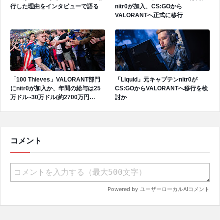
行した理由をインタビューで語る
nitr0が加入、CS:GOから
VALORANTへ正式に移行
「100 Thieves」VALORANT部門
「Liquid」元キャプテンnitr0が
にnitr0が加入か、年間の給与は25
CS:GOからVALORANTへ移行を検
万ドル~30万ドル(約2700万円
討か
~3300万円)を希望
コメント