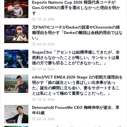
Esports Nations Cup 2026 韓国代表コーチが
Gen.GやDRXの選手を選出しなかった理由を明か
す
7月 19, 2026
元FNATICコーチがDerkeの脱退やChronicleの移
籍理由を明かす「Derkeの離脱は金銭的理由ではな
い」
8月 03, 2026
SugarZ3ro「アセントは結構準備してきたが、全
然刺さらなかったことが悔しい。サンセットは最
後の方で勝ち切ることができなかった。」
7月 16, 2026
nAtsがVCT EMEA 2026 Stage 2の初戦欠場理由を
明かす「娘の誕生という喜ばしい出来事があっ
た。誕生の瞬間に立ち会い、妻をサポートするこ
とは私にとって極めて重要なことだった。」
7月 16, 2026
DetonatioN FocusMe CEO 梅崎伸幸が逝去、享
年43歳
8月 03, 2026