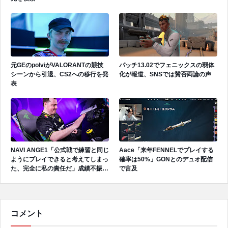
元GEのpolviがVALORANTの競技
パッチ13.02でフェニックスの弱体
シーンから引退、CS2への移行を発
化が報道、SNSでは賛否両論の声
表
NAVI ANGE1「公式戦で練習と同じ
Aace「来年FENNELでプレイする
ようにプレイできると考えてしまっ
確率は50%」GONとのデュオ配信
た、完全に私の責任だ」成績不振を
で言及
受けてファンへ謝罪、チーム再建の
アプローチを明かす
コメント