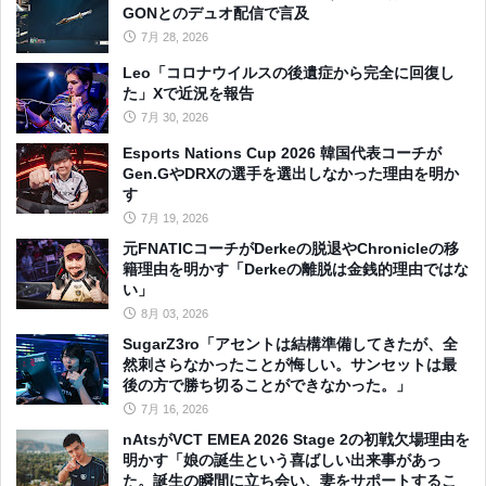
GONとのデュオ配信で言及
7月 28, 2026
Leo「コロナウイルスの後遺症から完全に回復し
た」Xで近況を報告
7月 30, 2026
Esports Nations Cup 2026 韓国代表コーチが
Gen.GやDRXの選手を選出しなかった理由を明か
す
7月 19, 2026
元FNATICコーチがDerkeの脱退やChronicleの移
籍理由を明かす「Derkeの離脱は金銭的理由ではな
い」
8月 03, 2026
SugarZ3ro「アセントは結構準備してきたが、全
然刺さらなかったことが悔しい。サンセットは最
後の方で勝ち切ることができなかった。」
7月 16, 2026
nAtsがVCT EMEA 2026 Stage 2の初戦欠場理由を
明かす「娘の誕生という喜ばしい出来事があっ
た。誕生の瞬間に立ち会い、妻をサポートするこ