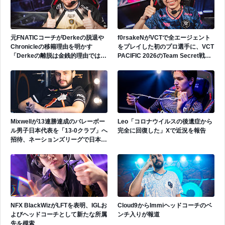
元FNATICコーチがDerkeの脱退や
f0rsakeNがVCTで全エージェント
Chronicleの移籍理由を明かす
をプレイした初のプロ選手に、VCT
「Derkeの離脱は金銭的理由ではな
PACIFIC 2026のTeam Secret戦で
い」
遂にゲッコーを解禁
Mixwellが13連勝達成のバレーボー
Leo「コロナウイルスの後遺症から
ル男子日本代表を「13-0クラブ」へ
完全に回復した」Xで近況を報告
招待、ネーションズリーグで日本代
表活躍中
NFX BlackWizがLFTを表明、IGLお
Cloud9からImmiヘッドコーチのベ
よびヘッドコーチとして新たな所属
ンチ入りが報道
先を模索