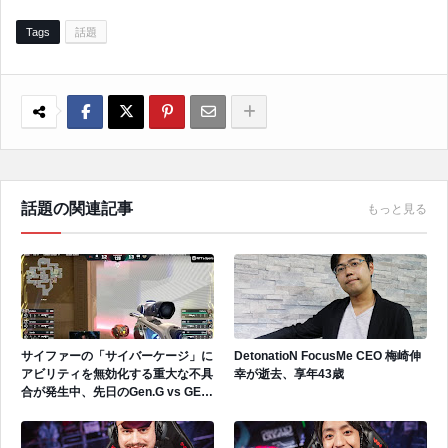
Tags
話題
話題の関連記事
もっと見る
サイファーの「サイバーケージ」に
DetonatioN FocusMe CEO 梅崎伸
アビリティを無効化する重大な不具
幸が逝去、享年43歳
合が発生中、先日のGen.G vs GEで
も発生