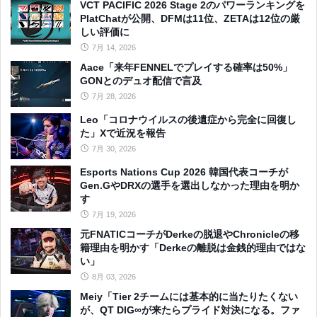
VCT PACIFIC 2026 Stage 2のパワーランキングを
PlatChatが公開、DFMは11位、ZETAは12位の厳
しい評価に
7月 14, 2026
Aace「来年FENNELでプレイする確率は50%」
GONとのデュオ配信で言及
7月 28, 2026
Leo「コロナウイルスの後遺症から完全に回復し
た」Xで近況を報告
7月 30, 2026
Esports Nations Cup 2026 韓国代表コーチが
Gen.GやDRXの選手を選出しなかった理由を明か
す
7月 19, 2026
元FNATICコーチがDerkeの脱退やChronicleの移
籍理由を明かす「Derkeの離脱は金銭的理由ではな
い」
8月 03, 2026
Meiy「Tier 2チームには基本的に当たりたくない
が、QT DIG∞が来たらプライド対決になる。ファ