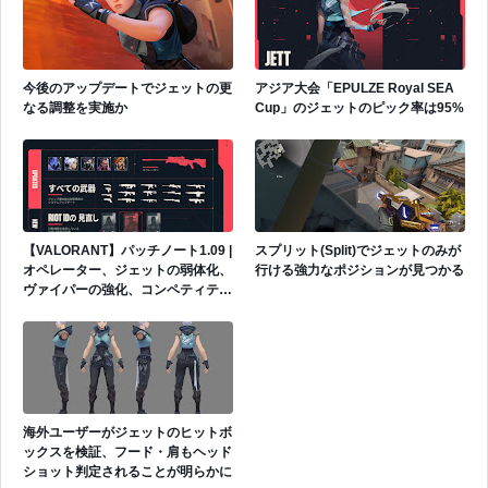
今後のアップデートでジェットの更
アジア大会「EPULZE Royal SEA
なる調整を実施か
Cup」のジェットのピック率は95%
【VALORANT】パッチノート1.09 |
スプリット(Split)でジェットのみが
オペレーター、ジェットの弱体化、
行ける強力なポジションが見つかる
ヴァイパーの強化、コンペティティ
ブで対戦待ち時間が長すぎる問題の
修正
海外ユーザーがジェットのヒットボ
ックスを検証、フード・肩もヘッド
ショット判定されることが明らかに