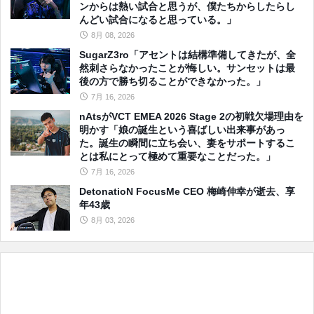
ンからは熱い試合と思うが、僕たちからしたらし
んどい試合になると思っている。」
8月 08, 2026
SugarZ3ro「アセントは結構準備してきたが、全
然刺さらなかったことが悔しい。サンセットは最
後の方で勝ち切ることができなかった。」
7月 16, 2026
nAtsがVCT EMEA 2026 Stage 2の初戦欠場理由を
明かす「娘の誕生という喜ばしい出来事があっ
た。誕生の瞬間に立ち会い、妻をサポートするこ
とは私にとって極めて重要なことだった。」
7月 16, 2026
DetonatioN FocusMe CEO 梅崎伸幸が逝去、享
年43歳
8月 03, 2026