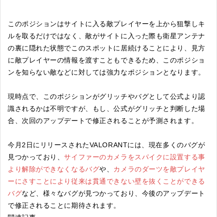
このポジションはサイトに入る敵プレイヤーを上から狙撃しキ
ルを取るだけではなく、敵がサイトに入った際も衛星アンテナ
の裏に隠れた状態でこのスポットに居続けることにより、見方
に敵プレイヤーの情報を渡すこともできるため、このポジショ
ンを知らない敵などに対しては強力なポジションとなります。
現時点で、このポジションがグリッチやバグとして公式より認
識されるかは不明ですが、もし、公式がグリッチと判断した場
合、次回のアップデートで修正されることが予測されます。
今月2日にリリースされたVALORANTには、現在多くのバグが
見つかっており、
サイファーのカメラをスパイクに設置する事
より解除ができなくなるバグ
や、
カメラのダーツを敵プレイヤ
ーにさすことにより従来は貫通できない壁を抜くことができる
バグ
など、様々なバグが見つかっており、今後のアップデート
で修正されることに期待されます。