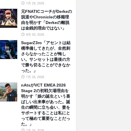
7月 19, 2026
元FNATICコーチがDerkeの
脱退やChronicleの移籍理
由を明かす「Derkeの離脱
は金銭的理由ではない」
8月 03, 2026
SugarZ3ro「アセントは結
構準備してきたが、全然刺
さらなかったことが悔し
い。サンセットは最後の方
で勝ち切ることができなか
った。」
7月 16, 2026
nAtsがVCT EMEA 2026
Stage 2の初戦欠場理由を
明かす「娘の誕生という喜
ばしい出来事があった。誕
生の瞬間に立ち会い、妻を
サポートすることは私にと
って極めて重要なことだっ
た。」
7月 16, 2026