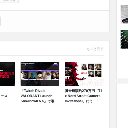
もっと見る
、
「Twitch Rivals:
賞金総額約270万円「T1
リリース
VALORANT Launch
x Nerd Street Gamers
Showdown NA」で唯一
Invitational」にて
のフルラインナップで出
「Gen.G」が「Team
場した「Team Brax
brax」を破り優勝
(T1)」が優勝