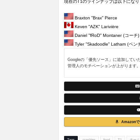
現在のT1のラインナップは以下になり
Braxton "Brax" Pierce
Keven "AZK" Larivière
Daniel "fRoD" Montaner (コーチ)
Tyler "Skadoodle" Latham (ベン
Googleの「優先ソース」に追加してい
管理人のモチベーションが上がります
Amazo
Tags
crashies
food
T1
チーム