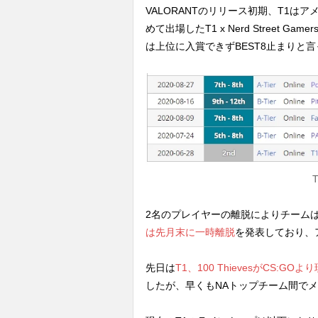
VALORANTのリリース初期、T1は
めて出場したT1 x Nerd Street 
は上位に入賞できずBEST8止まりと
T
2名のプレイヤーの離脱によりチームはbra
は先月末に一時離脱
を発表しており、
先日は
T1、100 ThievesがCS:G
したが、早くもNAトップチーム間で