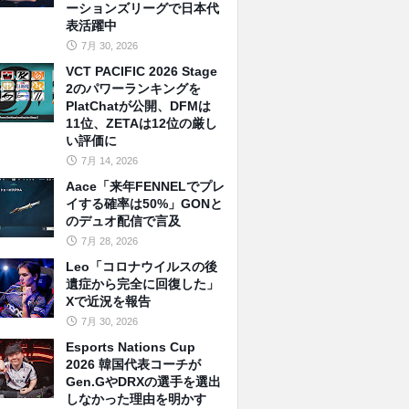
ーションズリーグで日本代
表活躍中
7月 30, 2026
VCT PACIFIC 2026 Stage
2のパワーランキングを
PlatChatが公開、DFMは
11位、ZETAは12位の厳し
い評価に
7月 14, 2026
Aace「来年FENNELでプレ
イする確率は50%」GONと
のデュオ配信で言及
7月 28, 2026
Leo「コロナウイルスの後
遺症から完全に回復した」
Xで近況を報告
7月 30, 2026
Esports Nations Cup
2026 韓国代表コーチが
Gen.GやDRXの選手を選出
しなかった理由を明かす