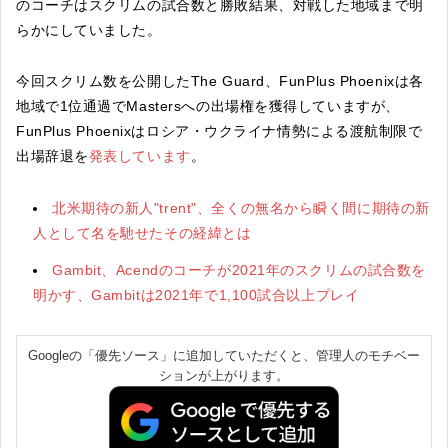
のコーチはスクリムの試合数と勝敗結果、対戦した地域まで明
らかにしていました。
今回スクリム数を公開したThe Guard、FunPlus Phoenixは各
地域で1位通過でMastersへの出場権を獲得していますが、
FunPlus Phoenixはロシア・ウクライナ情勢による渡航制限で
出場辞退を
発表しています
。
北米期待の新人"trent"、全くの無名から瞬く間に期待の新
人として名を馳せたその経緯とは
Gambit、Acendのコーチが2021年のスクリムの試合数を
明かす、Gambitは2021年で1,100試合以上プレイ
Googleの「優先ソース」に追加していただくと、管理人のモチベー
ションが上がります。