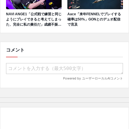
NAVI ANGE1「公式戦で練習と同じ
Aace「来年FENNELでプレイする
ようにプレイできると考えてしまっ
確率は50%」GONとのデュオ配信
た、完全に私の責任だ」成績不振を
で言及
受けてファンへ謝罪、チーム再建の
アプローチを明かす
コメント