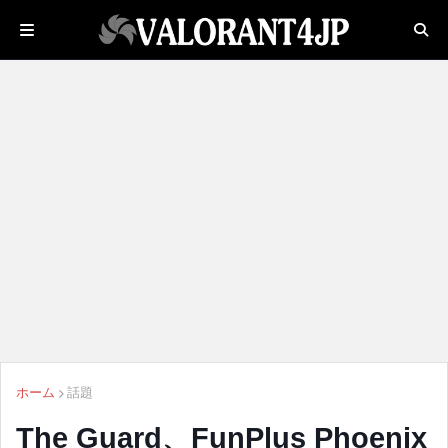
ホーム
話題
The Guard、FunPlus Phoenix