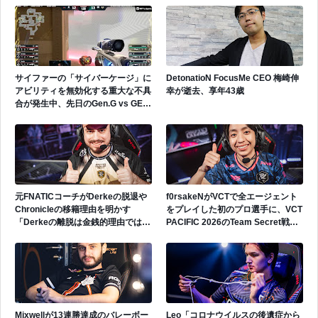
サイファーの「サイバーケージ」に
DetonatioN FocusMe CEO 梅崎伸
アビリティを無効化する重大な不具
幸が逝去、享年43歳
合が発生中、先日のGen.G vs GEで
も発生
元FNATICコーチがDerkeの脱退や
f0rsakeNがVCTで全エージェント
Chronicleの移籍理由を明かす
をプレイした初のプロ選手に、VCT
「Derkeの離脱は金銭的理由ではな
PACIFIC 2026のTeam Secret戦で
い」
遂にゲッコーを解禁
Mixwellが13連勝達成のバレーボー
Leo「コロナウイルスの後遺症から