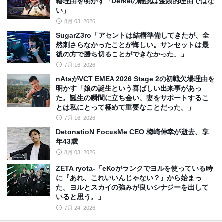
籍理由を明かす「Derkeの離脱は金銭的理由ではな
い」
8月 03, 2026
SugarZ3ro「アセントは結構準備してきたが、全
然刺さらなかったことが悔しい。サンセットは最
後の方で勝ち切ることができなかった。」
7月 16, 2026
nAtsがVCT EMEA 2026 Stage 2の初戦欠場理由を
明かす「娘の誕生という喜ばしい出来事があっ
た。誕生の瞬間に立ち会い、妻をサポートするこ
とは私にとって極めて重要なことだった。」
7月 16, 2026
DetonatioN FocusMe CEO 梅崎伸幸が逝去、享
年43歳
8月 03, 2026
ZETA ryota-「eKoがランクでヨルを使っている時
に『あれ、これいいんじゃない？』から始まっ
た。ヨルとスカイの強みが良いシナジーを出して
いると思う。」
7月 24, 2026