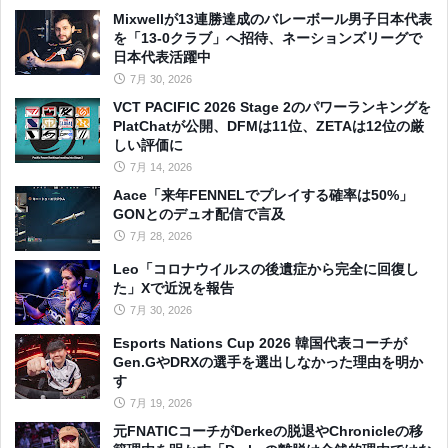
Mixwellが13連勝達成のバレーボール男子日本代表
を「13-0クラブ」へ招待、ネーションズリーグで
日本代表活躍中
7月 30, 2026
VCT PACIFIC 2026 Stage 2のパワーランキングを
PlatChatが公開、DFMは11位、ZETAは12位の厳
しい評価に
7月 14, 2026
Aace「来年FENNELでプレイする確率は50%」
GONとのデュオ配信で言及
7月 28, 2026
Leo「コロナウイルスの後遺症から完全に回復し
た」Xで近況を報告
7月 30, 2026
Esports Nations Cup 2026 韓国代表コーチが
Gen.GやDRXの選手を選出しなかった理由を明か
す
7月 19, 2026
元FNATICコーチがDerkeの脱退やChronicleの移