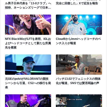
ル男子日本代表を「13-0クラブ」へ
完全に回復した」Xで近況を報告
招待、ネーションズリーグで日本代
表活躍中
NFX BlackWizがLFTを表明、IGLお
Cloud9からImmiヘッドコーチのベ
よびヘッドコーチとして新たな所属
ンチ入りが報道
先を模索
元GEのpolviがVALORANTの競技
パッチ13.02でフェニックスの弱体
シーンから引退、CS2への移行を発
化が報道、SNSでは賛否両論の声
表